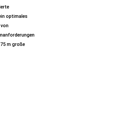
ierte
ein optimales
 von
enanforderungen
1,75 m große