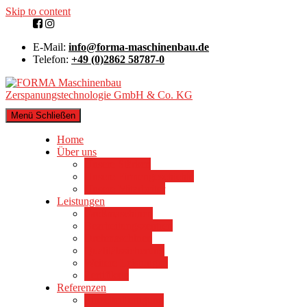
Skip to content
E-Mail:
info@forma-maschinenbau.de
Telefon:
+49 (0)2862 58787-0
Menü
Schließen
Home
Über uns
Unsere Stärken
Unsere Firmengeschichte
Unsere Mitarbeiter
Leistungen
Großmaschinen
Bearbeitungszentren
Drehmaschinen
Qualitätssicherung
Weitere Leistungen
Zertifikate
Referenzen
Einzelteilfertigung